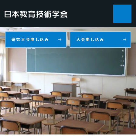
研
研究大会
申し込み
入会申し込み